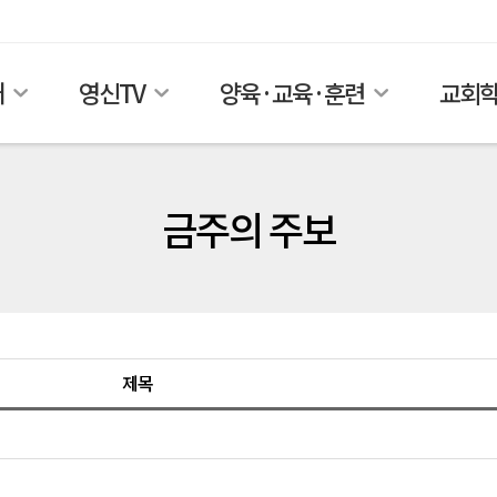
개
영신TV
양육·교육·훈련
교회
금주의 주보
제목