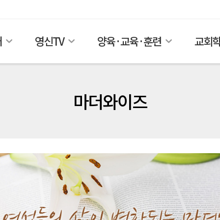
개
영신TV
양육·교육·훈련
교회
마더와이즈