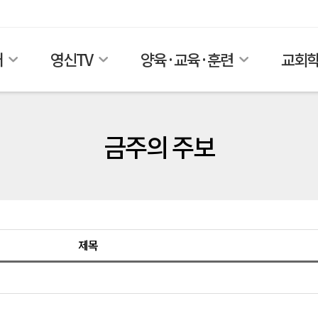
개
영신TV
양육·교육·훈련
교회
금주의 주보
제목