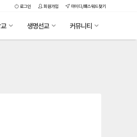
로그인
회원가입
아이디/패스워드찾기
학교
생명선교
커뮤니티