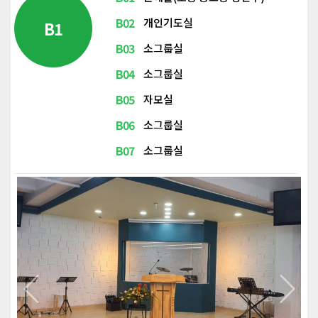
B02
개인기도실
B1
B03
소그룹실
B04
소그룹실
B05
자모실
B06
소그룹실
B07
소그룹실