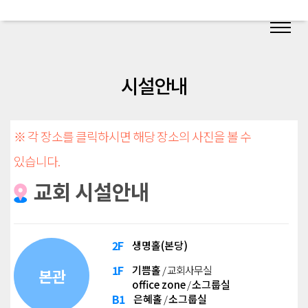
시설안내
※ 각 장소를 클릭하시면 해당 장소의 사진을 볼 수
있습니다.
교회 시설안내
2F
생명홀(본당)
1F
기쁨홀
/ 교회사무실
본관
office zone
/
소그룹실
B1
은혜홀
/
소그룹실