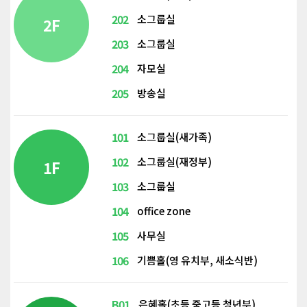
202
소그룹실
2F
203
소그룹실
204
자모실
205
방송실
101
소그룹실(새가족)
102
소그룹실(재정부)
1F
103
소그룹실
104
office zone
105
사무실
106
기쁨홀(영 유치부, 새소식반)
B01
은혜홀(초등 중고등 청년부)