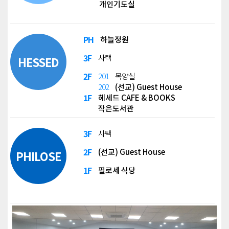
개인기도실
PH
하늘정원
3F
사택
HESSED
2F
201
목양실
202
(선교) Guest House
1F
헤세드 CAFE & BOOKS
작은도서관
3F
사택
2F
(선교) Guest House
PHILOSE
1F
필로세 식당