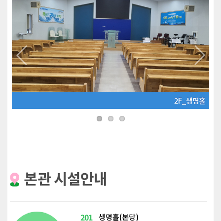
Previous
Next
2F_생명홀
본관 시설안내
201
생명홀(본당)