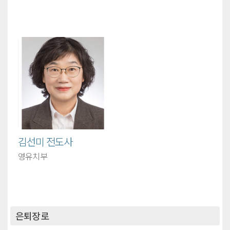
김선미 전도사
영유치부
은퇴장로