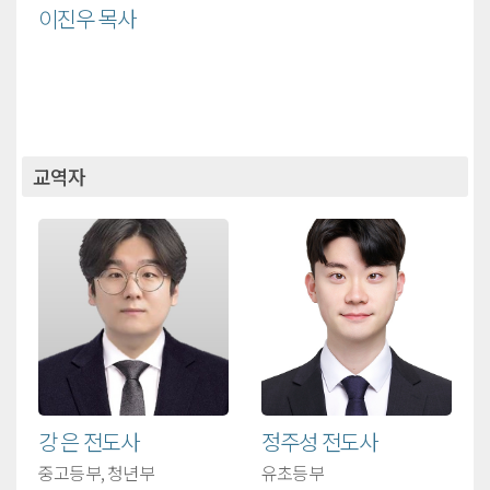
이진우 목사
교역자
강 은 전도사
정주성 전도사
중고등부, 청년부
유초등부