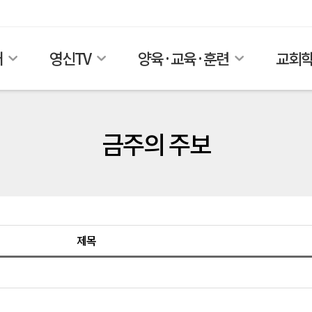
개
영신TV
양육·교육·훈련
교회
금주의 주보
제목