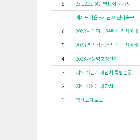
8
23.12.22 성탄발표회 순서지
7
헤세드작은도서관 어린이축구교
6
2023년 임직식/은퇴식 감사예배
5
2023년 임직식/은퇴식 감사예배
4
2023 새생명초청잔치
3
지역 어린이 대잔치 특별활동
2
지역 어린이 대잔치
1
영신교회 로고