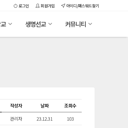
로그인
회원가입
아이디/패스워드찾기
학교
생명선교
커뮤니티
작성자
날짜
조회수
관리자
23.12.31
103