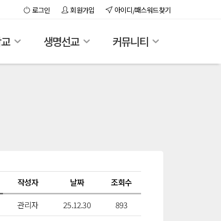
로그인
회원가입
아이디/패스워드찾기
학교
생명선교
커뮤니티
작성자
날짜
조회수
관리자
25.12.30
893