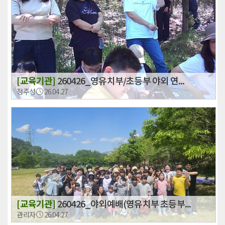
[교육기관]
260426_영유치부/초등부 야외 연...
정주성
26.04.27
[교육기관]
260426_야외예배(영유치부 초등부...
관리자
26.04.27