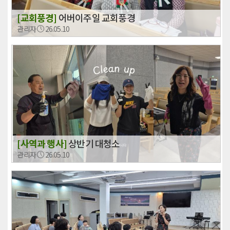
[교회풍경]
어버이주일 교회풍경
관리자
26.05.10
[사역과 행사]
상반기 대청소
관리자
26.05.10