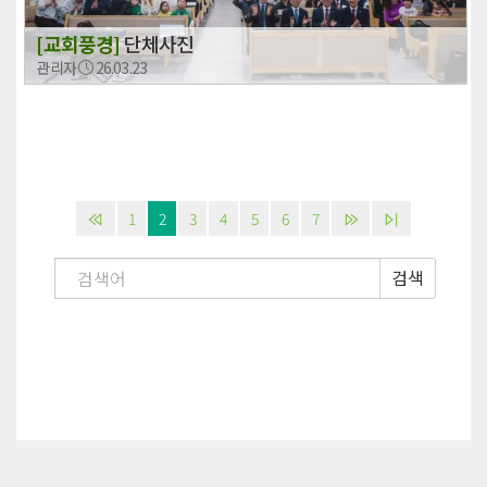
[교회풍경]
단체사진
관리자
26.03.23
1
2
3
4
5
6
7
검색