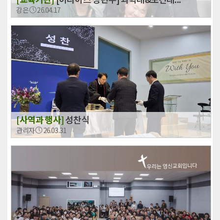
강은
26.04.17
[사역과 행사]
성찬식
관리자
26.03.31