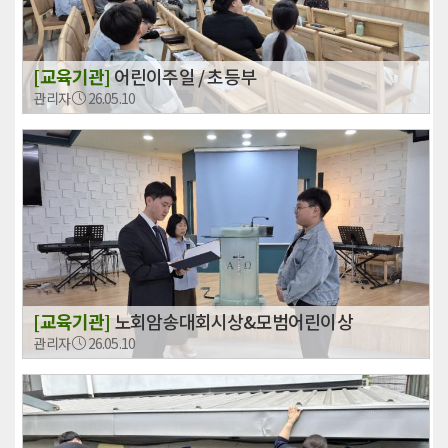
[교육기관]
어린이주일 / 초등부
관리자
26.05.10
[교육기관]
노회암송대회시상&모범어린이상
관리자
26.05.10