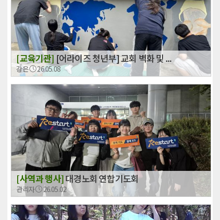
[교육기관]
[어라이즈 청년부] 교회 벽화 및 ...
강은
26.05.08
[사역과 행사]
대경노회 연합기도회
관리자
26.05.02