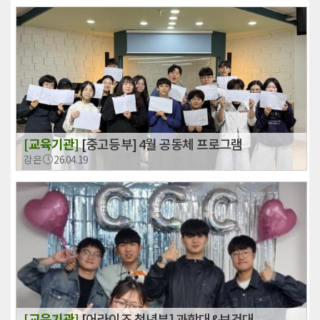
[교육기관]
[중고등부] 4월 공동체 프로그램
강은
26.04.19
[교육기관]
[어라이즈 청년부] 과학대&보건대...