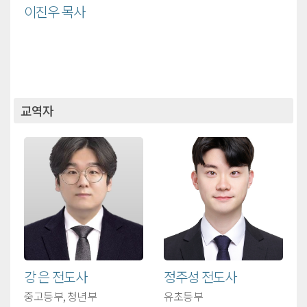
이진우 목사
교역자
강 은 전도사
정주성 전도사
중고등부, 청년부
유초등부