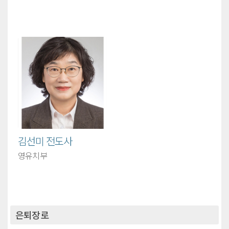
김선미 전도사
영유치부
은퇴장로